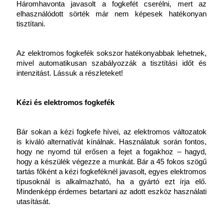
Háromhavonta javasolt a fogkefét cserélni, mert az 
elhasználódott sörték már nem képesek hatékonyan 
tisztítani.
Az elektromos fogkefék sokszor hatékonyabbak lehetnek, 
mivel automatikusan szabályozzák a tisztítási időt és 
intenzitást. Lássuk a részleteket!
Kézi és elektromos fogkefék
Bár sokan a kézi fogkefe hívei, az elektromos változatok 
is kiváló alternatívát kínálnak. Használatuk során fontos, 
hogy ne nyomd túl erősen a fejet a fogakhoz – hagyd, 
hogy a készülék végezze a munkát. Bár a 45 fokos szögű 
tartás főként a kézi fogkeféknél javasolt, egyes elektromos 
típusoknál is alkalmazható, ha a gyártó ezt írja elő. 
Mindenképp érdemes betartani az adott eszköz használati 
utasítását. 