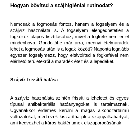
Hogyan bővítsd a szájhigiéniai rutinodat?
Nemcsak a fogmosás fontos, hanem a fogselyem és a 
szájvíz használata is. A fogselyem elengedhetetlen a 
fogközök alapos tisztításához, mivel a fogkefe nem ér el 
mindenhova. Gondoltál-e már arra, mennyi ételmaradék 
lehet a fogmosás után is a fogak között? Naponta legalább 
egyszer fogselymezz, hogy eltávolítsd a fogkefével nem 
elérhető területekről a maradék ételt és a lepedéket.
Szájvíz frissítő hatása
A szájvíz használata szintén frissíti a leheletet és egyes 
típusai antibakteriális hatóanyagokat is tartalmaznak. 
Ugyanakkor érdemes kerülni a magas alkoholtartalmú 
változatokat, mert ezek kiszáríthatják a szájnyálkahártyát, 
ami kedvezhet a káros baktériumok elszaporodásának.