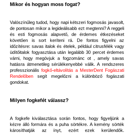
Mikor és hogyan moss fogat?
Valószínűleg tudod, hogy napi kétszeri fogmosás javasolt, 
de pontosan mikor a legideálisabb ezt megtenni? A reggeli 
és esti fogmosás alapvető, de érdemes étkezéseket 
követően is sort keríteni rá. De fontos figyelni az 
időzítésre: savas italok és ételek, például citrusfélék vagy 
üdítőitalok fogyasztása után legalább 30 percet érdemes 
várni, hogy megóvjuk a fogzománc ot , amely savas 
hatásra átmenetileg sérülékenyebbé válik. A rendszeres 
professzionális 
fogkő-eltávolítás
a
MesterDent Fogászati 
Rendelőben 
segít megelőzni a különböző fogászati 
gondokat.
Milyen fogkefét válassz?
A fogkefe kiválasztása során fontos, hogy figyeljünk a 
kézre álló formára és a puha sörtékre. A kemény sörték 
károsíthatják az ínyt, ezért ezek kerülendők. 